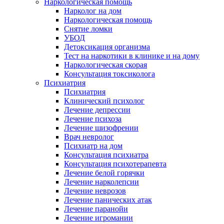
Наркологическая помощь
Нарколог на дом
Наркологическая помощь
Снятие ломки
УБОД
Детоксикация организма
Тест на наркотики в клинике и на дому
Наркологическая скорая
Консультация токсиколога
Психиатрия
Психиатрия
Клинический психолог
Лечение депрессии
Лечение психоза
Лечение шизофрении
Врач невролог
Психиатр на дом
Консультация психиатра
Консультация психотерапевта
Лечение белой горячки
Лечение нарколепсии
Лечение неврозов
Лечение панических атак
Лечение паранойи
Лечение игромании