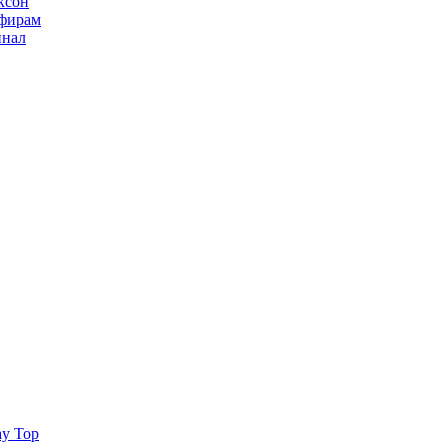
ксон
ьфирам
инал
ay Top