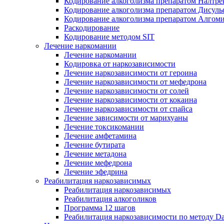
Кодирование алкоголизма препаратом Налтре
Кодирование алкоголизма препаратом Дисул
Кодирование алкоголизма препаратом Алгом
Раскодирование
Кодирование методом SIT
Лечение наркомании
Лечение наркомании
Кодировка от наркозависимости
Лечение наркозависимости от героина
Лечение наркозависимости от мефедрона
Лечение наркозависимости от солей
Лечение наркозависимости от кокаина
Лечение наркозависимости от спайса
Лечение зависимости от марихуаны
Лечение токсикомании
Лечение амфетамина
Лечение бутирата
Лечение метадона
Лечение мефедрона
Лечение эфедрина
Реабилитация наркозависимых
Реабилитация наркозависимых
Реабилитация алкоголиков
Программа 12 шагов
Реабилитация наркозависимости по методу D