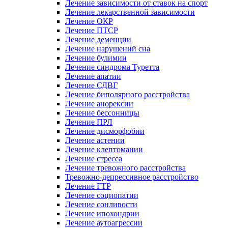
Лечение зависимости от ставок на спорт
Лечение лекарственной зависимости
Лечение ОКР
Лечение ПТСР
Лечение деменции
Лечение нарушений сна
Лечение булимии
Лечение синдрома Туретта
Лечение апатии
Лечение СДВГ
Лечение биполярного расстройства
Лечение анорексии
Лечение бессонницы
Лечение ПРЛ
Лечение дисморфобии
Лечение астении
Лечение клептомании
Лечение стресса
Лечение тревожного расстройства
Тревожно-депрессивное расстройство
Лечение ГТР
Лечение социопатии
Лечение сонливости
Лечение ипохондрии
Лечение аутоагрессии