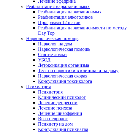
Лечение эфедрина
Реабилитация наркозависимых
Реабилитация наркозависимых
Реабилитация алкоголиков
Программа 12 шагов
Реабилитация наркозависимости по методу
Day Top
Наркологическая помощь
Нарколог на дом
Наркологическая помощь
Снятие ломки
УБОД
Детоксикация организма
Тест на наркотики в клинике и на дому
Наркологическая скорая
Консультация токсиколога
Психиатрия
Психиатрия
Клинический психолог
Лечение депрессии
Лечение психоза
Лечение шизофрении
Врач невролог
Психиатр на дом
Консультация психиатра