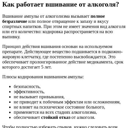
Как работает вшивание от алкоголя?
Вшивание ампулы от алкоголизма вызывает
полное
безразличие
или полное отвращение к запаху и вкусу
спиртных напитков. При этом не имеет значения вид алкоголя
или его количество: кодировка распространяется на всю
выпивку.
Принцип действия вшивания основан на используемом
препарате. Действующее вещество подшивается в подкожно-
жировую клетчатку, где постепенно высвобождается. Это
обеспечивает пролонгированное действие медикамента, срок
которого достигает 5 лет.
Плюсы кодирования вшиванием ампулы:
безопасность,
эффективность,
не вызывает привыкания,
не приводит к побочным эффектам или осложнениям,
не влияет на психическое состояние больного,
применяется на всех стадиях алкоголизма,
обеспечивает
стойкий отказ
от алкоголя.
Чтобы полностью избежать срывов, нужно следовать всем