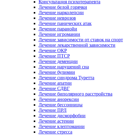
Консультация психотерапевта
Лечение белой горячки
Лечение нарколепсии
Лечение неврозов
Лечение панических атак
Лечение паранойи
Лечение игромании
Лечение зависимости от ставок на спорт
Лечение лекарственной зависимости
Лечение ОКР
Лечение ПТСР
Лечение деменции
Лечение нарушений сна
Лечение булимии
Лечение синдрома Туретта
Лечение апатии
Лечение СДВГ
Лечение биполярного расстройства
Лечение анорексии
Лечение бессонницы
Лечение ПРЛ
Лечение дисморфобии
Лечение астении
Лечение клептомании
Лечение стресса