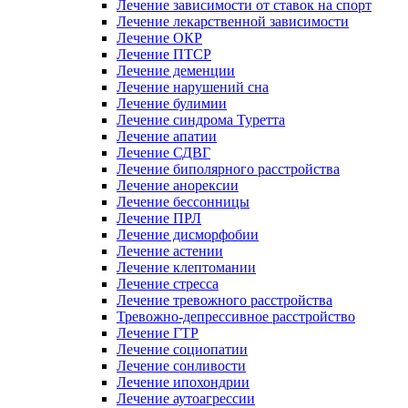
Лечение зависимости от ставок на спорт
Лечение лекарственной зависимости
Лечение ОКР
Лечение ПТСР
Лечение деменции
Лечение нарушений сна
Лечение булимии
Лечение синдрома Туретта
Лечение апатии
Лечение СДВГ
Лечение биполярного расстройства
Лечение анорексии
Лечение бессонницы
Лечение ПРЛ
Лечение дисморфобии
Лечение астении
Лечение клептомании
Лечение стресса
Лечение тревожного расстройства
Тревожно-депрессивное расстройство
Лечение ГТР
Лечение социопатии
Лечение сонливости
Лечение ипохондрии
Лечение аутоагрессии