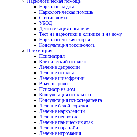
Наркологическая помощь
Нарколог на дом
Наркологическая помощь
Снятие ломки
УБОД
Детоксикация организма
Тест на наркотики в клинике и на дому
Наркологическая скорая
Консультация токсиколога
Психиатрия
Психиатрия
Клинический психолог
Лечение депрессии
Лечение психоза
Лечение шизофрении
Врач невролог
Психиатр на дом
Консультация психиатра
Консультация психотерапевта
Лечение белой горячки
Лечение нарколепсии
Лечение неврозов
Лечение панических атак
Лечение паранойи
Лечение игромании