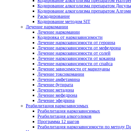
Кодирование алкоголизма препаратом Налтре
Кодирование алкоголизма препаратом Дисул
Кодирование алкоголизма препаратом Алгом
Раскодирование
Кодирование методом SIT
Лечение наркомании
Лечение наркомании
Кодировка от наркозависимости
Лечение наркозависимости от героина
Лечение наркозависимости от мефедрона
Лечение наркозависимости от солей
Лечение наркозависимости от кокаина
Лечение наркозависимости от спайса
Лечение зависимости от марихуаны
Лечение токсикомании
Лечение амфетамина
Лечение бутирата
Лечение метадона
Лечение мефедрона
Лечение эфедрина
Реабилитация наркозависимых
Реабилитация наркозависимых
Реабилитация алкоголиков
Программа 12 шагов
Реабилитация наркозависимости по методу D