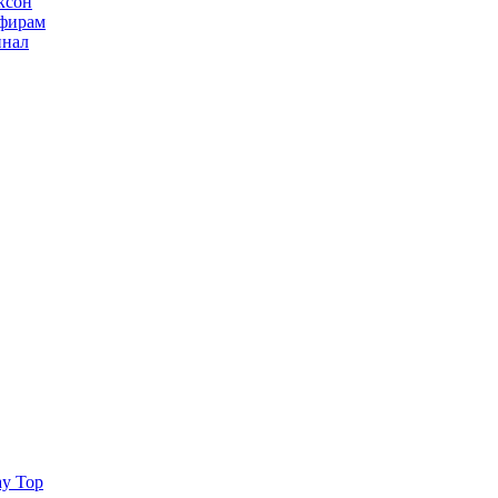
ксон
ьфирам
инал
ay Top