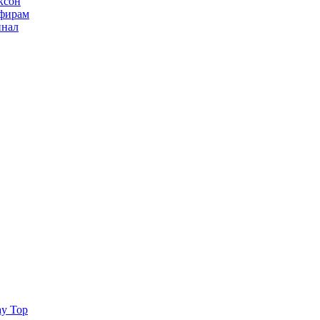
ксон
ьфирам
инал
ay Top