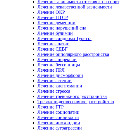
Лечение зависимости от ставок на спорт
Лечение лекарственной зависимости
Лечение ОКР
Лечение ПТСР
Лечение деменции
Лечение нарушений сна
Лечение булимии
Лечение синдрома Туретта
Лечение апатии
Лечение СДВГ
Лечение биполярного расстройства
Лечение анорексии
Лечение бессонницы
Лечение ПРЛ
Лечение дисморфобии
Лечение астении
Лечение клептомании
Лечение стресса
Лечение тревожного расстройства
Тревожно-депрессивное расстройство
Лечение ГТР
Лечение социопатии
Лечение сонливости
Лечение ипохондрии
Лечение аутоагрессии