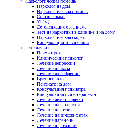
Наркологическая помощь
Нарколог на дом
Наркологическая помощь
Снятие ломки
УБОД
Детоксикация организма
Тест на наркотики в клинике и на дому
Наркологическая скорая
Консультация токсиколога
Психиатрия
Психиатрия
Клинический психолог
Лечение депрессии
Лечение психоза
Лечение шизофрении
Врач невролог
Психиатр на дом
Консультация психиатра
Консультация психотерапевта
Лечение белой горячки
Лечение нарколепсии
Лечение неврозов
Лечение панических атак
Лечение паранойи
Лечение игромании