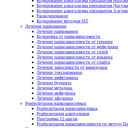
Кодирование алкоголизма препаратом Налтре
Кодирование алкоголизма препаратом Дисул
Кодирование алкоголизма препаратом Алгом
Раскодирование
Кодирование методом SIT
Лечение наркомании
Лечение наркомании
Кодировка от наркозависимости
Лечение наркозависимости от героина
Лечение наркозависимости от мефедрона
Лечение наркозависимости от солей
Лечение наркозависимости от кокаина
Лечение наркозависимости от спайса
Лечение зависимости от марихуаны
Лечение токсикомании
Лечение амфетамина
Лечение бутирата
Лечение метадона
Лечение мефедрона
Лечение эфедрина
Реабилитация наркозависимых
Реабилитация наркозависимых
Реабилитация алкоголиков
Программа 12 шагов
Реабилитация наркозависимости по методу D