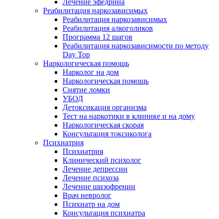
Лечение эфедрина
Реабилитация наркозависимых
Реабилитация наркозависимых
Реабилитация алкоголиков
Программа 12 шагов
Реабилитация наркозависимости по методу
Day Top
Наркологическая помощь
Нарколог на дом
Наркологическая помощь
Снятие ломки
УБОД
Детоксикация организма
Тест на наркотики в клинике и на дому
Наркологическая скорая
Консультация токсиколога
Психиатрия
Психиатрия
Клинический психолог
Лечение депрессии
Лечение психоза
Лечение шизофрении
Врач невролог
Психиатр на дом
Консультация психиатра