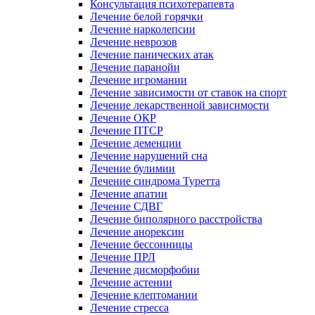
Консультация психотерапевта
Лечение белой горячки
Лечение нарколепсии
Лечение неврозов
Лечение панических атак
Лечение паранойи
Лечение игромании
Лечение зависимости от ставок на спорт
Лечение лекарственной зависимости
Лечение ОКР
Лечение ПТСР
Лечение деменции
Лечение нарушений сна
Лечение булимии
Лечение синдрома Туретта
Лечение апатии
Лечение СДВГ
Лечение биполярного расстройства
Лечение анорексии
Лечение бессонницы
Лечение ПРЛ
Лечение дисморфобии
Лечение астении
Лечение клептомании
Лечение стресса