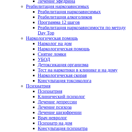
Лечение эфедрина
Реабилитация наркозависимых
Реабилитация наркозависимых
Реабилитация алкоголиков
Программа 12 шагов
Реабилитация наркозависимости по методу
Day Top
Наркологическая помощь
Нарколог на дом
Наркологическая помощь
Снятие ломки
УБОД
Детоксикация организма
Тест на наркотики в клинике и на дому
Наркологическая скорая
Консультация токсиколога
Психиатрия
Психиатрия
Клинический психолог
Лечение депрессии
Лечение психоза
Лечение шизофрении
Врач невролог
Психиатр на дом
Консультация психиатра