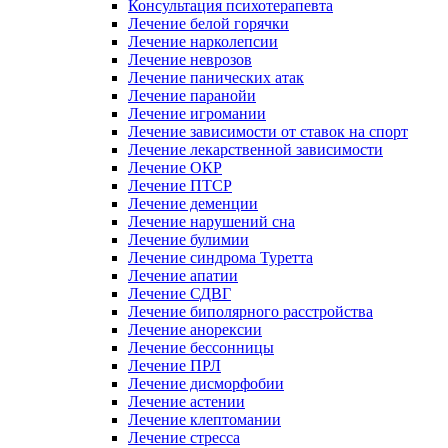
Консультация психотерапевта
Лечение белой горячки
Лечение нарколепсии
Лечение неврозов
Лечение панических атак
Лечение паранойи
Лечение игромании
Лечение зависимости от ставок на спорт
Лечение лекарственной зависимости
Лечение ОКР
Лечение ПТСР
Лечение деменции
Лечение нарушений сна
Лечение булимии
Лечение синдрома Туретта
Лечение апатии
Лечение СДВГ
Лечение биполярного расстройства
Лечение анорексии
Лечение бессонницы
Лечение ПРЛ
Лечение дисморфобии
Лечение астении
Лечение клептомании
Лечение стресса