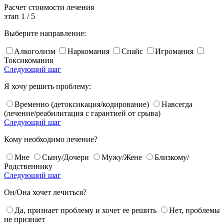
Расчет
стоимости лечения
этап
1
/
5
Выберите направление:
Алкоголизм
Наркомания
Спайс
Игромания
Токсикомания
Следующий шаг
Я хочу решить проблему:
Временно (детоксикация/кодирование)
Навсегда
(лечение/реабилитация с гарантией от срыва)
Следующий шаг
Кому необходимо лечение?
Мне
Сыну/Дочери
Мужу/Жене
Близкому/
Родственнику
Следующий шаг
Он/Она хочет лечиться?
Да, признает проблему и хочет ее решить
Нет, проблемы
не признает