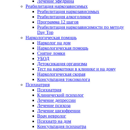
Лечение эфедрина
Реабилитация наркозависимых
Реабилитация наркозависимых
Реабилитация алкоголиков
Программа 12 шагов
Реабилитация наркозависимости по методу
Day Top
Наркологическая помощь
Нарколог на дом
Наркологическая помощь
Снятие ломки
УБОД
Детоксикация организма
Тест на наркотики в клинике и на дому
Наркологическая скорая
Консультация токсиколога
Психиатрия
Психиатрия
Клинический психолог
Лечение депрессии
Лечение психоза
Лечение шизофрении
Врач невролог
Психиатр на дом
Консультация психиатра