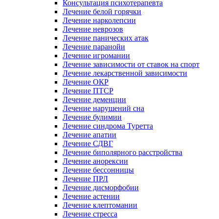
Консультация психотерапевта
Лечение белой горячки
Лечение нарколепсии
Лечение неврозов
Лечение панических атак
Лечение паранойи
Лечение игромании
Лечение зависимости от ставок на спорт
Лечение лекарственной зависимости
Лечение ОКР
Лечение ПТСР
Лечение деменции
Лечение нарушений сна
Лечение булимии
Лечение синдрома Туретта
Лечение апатии
Лечение СДВГ
Лечение биполярного расстройства
Лечение анорексии
Лечение бессонницы
Лечение ПРЛ
Лечение дисморфобии
Лечение астении
Лечение клептомании
Лечение стресса