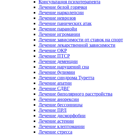
Консультация психотерапевта
Лечение белой горячки
Лечение нарколепсии
Лечение неврозов
Лечение панических атак
Лечение паранойи
Лечение игромании
Лечение зависимости от ставок на спорт
Лечение лекарственной зависимости
Лечение ОКР
Лечение ПТСР
Лечение деменции
Лечение нарушений сна
Лечение булимии
Лечение синдрома Туретта
Лечение апатии
Лечение СДВГ
Лечение биполярного расстройства
Лечение анорексии
Лечение бессонницы
Лечение ПРЛ
Лечение дисморфобии
Лечение астении
Лечение клептомании
Лечение стресса