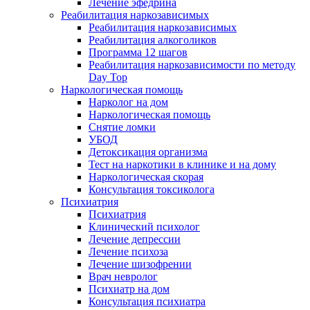
Лечение эфедрина
Реабилитация наркозависимых
Реабилитация наркозависимых
Реабилитация алкоголиков
Программа 12 шагов
Реабилитация наркозависимости по методу
Day Top
Наркологическая помощь
Нарколог на дом
Наркологическая помощь
Снятие ломки
УБОД
Детоксикация организма
Тест на наркотики в клинике и на дому
Наркологическая скорая
Консультация токсиколога
Психиатрия
Психиатрия
Клинический психолог
Лечение депрессии
Лечение психоза
Лечение шизофрении
Врач невролог
Психиатр на дом
Консультация психиатра