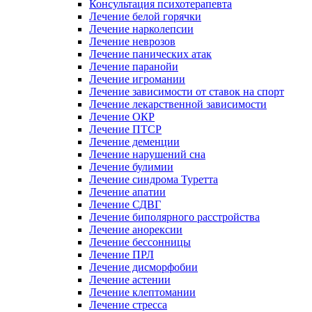
Консультация психотерапевта
Лечение белой горячки
Лечение нарколепсии
Лечение неврозов
Лечение панических атак
Лечение паранойи
Лечение игромании
Лечение зависимости от ставок на спорт
Лечение лекарственной зависимости
Лечение ОКР
Лечение ПТСР
Лечение деменции
Лечение нарушений сна
Лечение булимии
Лечение синдрома Туретта
Лечение апатии
Лечение СДВГ
Лечение биполярного расстройства
Лечение анорексии
Лечение бессонницы
Лечение ПРЛ
Лечение дисморфобии
Лечение астении
Лечение клептомании
Лечение стресса