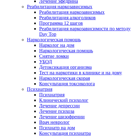
Лечение эфедрина
Реабилитация наркозависимых
Реабилитация наркозависимых
Реабилитация алкоголиков
Программа 12 шагов
Реабилитация наркозависимости по методу
Day Top
Наркологическая помощь
Нарколог на дом
Наркологическая помощь
Снятие ломки
УБОД
Детоксикация организма
Тест на наркотики в клинике и на дому
Наркологическая скорая
Консультация токсиколога
Психиатрия
Психиатрия
Клинический психолог
Лечение депрессии
Лечение психоза
Лечение шизофрении
Врач невролог
Психиатр на дом
Консультация психиатра