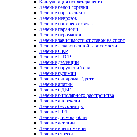
Консультация психотерапевта
Лечение белой горячки
Лечение нарколепсии
Лечение неврозов
Лечение панических атак
Лечение паранойи
Лечение игромании
Лечение зависимости от ставок на спорт
Лечение лекарственной зависимости
Лечение ОКР
Лечение ПТСР
Лечение деменции
Лечение нарушений сна
Лечение булимии
Лечение синдрома Туретта
Лечение апатии
Лечение СДВГ
Лечение биполярного расстройства
Лечение анорексии
Лечение бессонницы
Лечение ПРЛ
Лечение дисморфобии
Лечение астении
Лечение клептомании
Лечение стресса