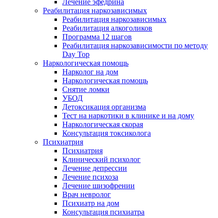
Лечение эфедрина
Реабилитация наркозависимых
Реабилитация наркозависимых
Реабилитация алкоголиков
Программа 12 шагов
Реабилитация наркозависимости по методу
Day Top
Наркологическая помощь
Нарколог на дом
Наркологическая помощь
Снятие ломки
УБОД
Детоксикация организма
Тест на наркотики в клинике и на дому
Наркологическая скорая
Консультация токсиколога
Психиатрия
Психиатрия
Клинический психолог
Лечение депрессии
Лечение психоза
Лечение шизофрении
Врач невролог
Психиатр на дом
Консультация психиатра